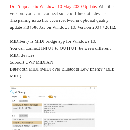
Don’t update to Windows 10 May 2020 Update.
With this
version, you can’t connect some of Bluetooth device.
The pairing issue has been resolved in optional quality
update KB4586853 on Windows 10, Version 2004 / 20H2.
MIDIberry is MIDI bridge app for Windows 10.
You can connect INPUT to OUTPUT, between different
MIDI devices.
Support UWP MIDI API,
Bluetooth MIDI (MIDI over Bluetooth Low Energy / BLE
MIDI)