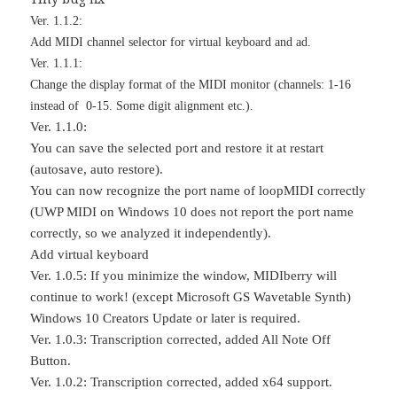
Ver. 1.1.2:
Add MIDI channel selector for virtual keyboard and ad.
Ver. 1.1.1:
Change the display format of the MIDI monitor (channels: 1-16
instead of 0-15. Some digit alignment etc.).
Ver. 1.1.0:
You can save the selected port and restore it at restart
(autosave, auto restore).
You can now recognize the port name of loopMIDI correctly
(UWP MIDI on Windows 10 does not report the port name
correctly, so we analyzed it independently).
Add virtual keyboard
Ver. 1.0.5: If you minimize the window, MIDIberry will
continue to work! (except Microsoft GS Wavetable Synth)
Windows 10 Creators Update or later is required.
Ver. 1.0.3: Transcription corrected, added All Note Off
Button.
Ver. 1.0.2: Transcription corrected, added x64 support.