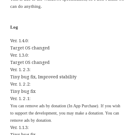
can do anything.
Log
Ver. 1.4.0:
Target OS changed
Ver. 1.3.0:
Target OS changed
Ver. 1.２.3:
Tiny bug fix, Improved stability
Ver. 1.２.2:
Tiny bug fix
Ver. 1.２.1:
You can remove ads by donati
on
(In App Purchase).
If you wish
to support the development, you may make a donation. You can
remove ads by donation.
Ver. 1.1.3:
Tiny bug fix